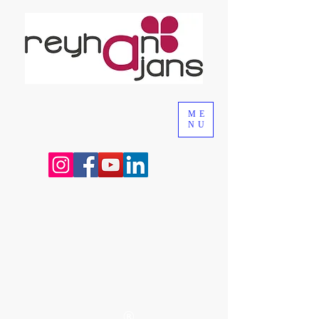
ME
NU
®